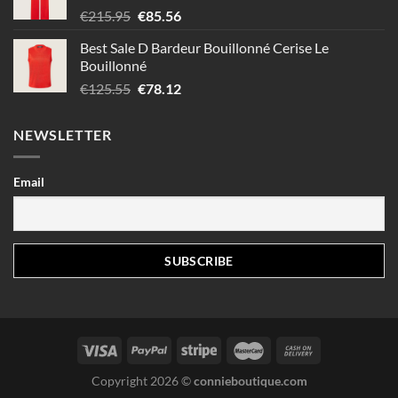
Le
Le
€
215.95
€
85.56
prix
prix
Best Sale D Bardeur Bouillonné Cerise Le
initial
actuel
Bouillonné
était :
est :
Le
Le
€
125.55
€
78.12
€215.95.
€85.56.
prix
prix
initial
actuel
NEWSLETTER
était :
est :
€125.55.
€78.12.
Email
Copyright 2026 ©
connieboutique.com