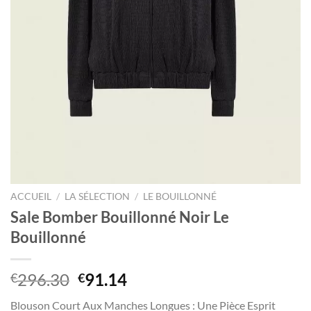
ACCUEIL
/
LA SÉLECTION
/
LE BOUILLONNÉ
Sale Bomber Bouillonné Noir Le
Bouillonné
Le
Le
296.30
91.14
€
€
prix
prix
Blouson Court Aux Manches Longues : Une Pièce Esprit