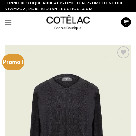
Skip
CONNIE BOUTIQUE ANNUAL PROMOTION, PROMOTION CODE
K19JMZQV , MORE IN CONNIEBOUTIQUE.COM
to
content
Promo !
Add to
wishlist