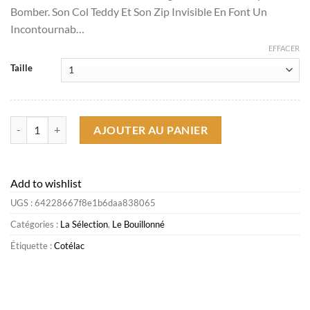
initial
actuel
Bomber. Son Col Teddy Et Son Zip Invisible En Font Un
était :
est :
Incontournab…
€296.30.
€91.14.
EFFACER
Taille
quantité de Sale Bomber Bouillonné Noir Le Bouillonné
AJOUTER AU PANIER
Add to wishlist
UGS :
64228667f8e1b6daa838065
Catégories :
La Sélection
,
Le Bouillonné
Étiquette :
Cotélac