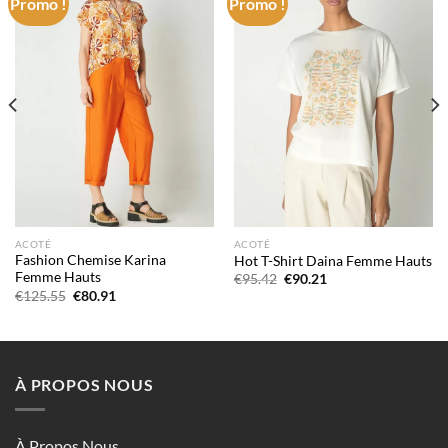
Promo !
Promo !
Add to
Add to
wishlist
wishlist
ACOTÉ
ACOTÉ
Fashion Chemise Karina
Hot T-Shirt Daina Femme Hauts
Femme Hauts
Le
Le
€
95.42
€
90.21
prix
prix
Le
Le
€
125.55
€
80.91
initial
actuel
prix
prix
était :
est :
initial
actuel
€95.42.
€90.21.
était :
est :
€125.55.
€80.91.
À PROPOS NOUS
À Propos Nous